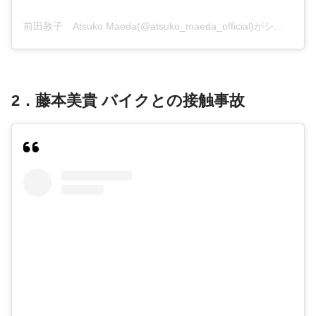
前田敦子 Atsuko Maeda(@atsuko_maeda_official)がシェアした投稿
2．藤本美貴 バイクとの接触事故