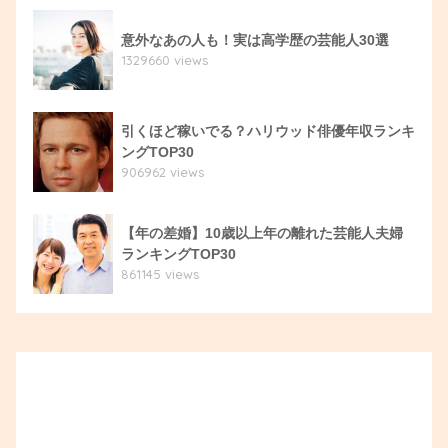
意外なあの人も！実は高学歴の芸能人30選
1329660 views
引くほど稼いでる？ハリウッド俳優年収ランキ
ングTOP30
906962 views
【年の差婚】10歳以上年の離れた芸能人夫婦
ランキングTOP30
861145 views