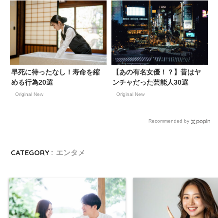
早死に待ったなし！寿命を縮
【あの有名女優！？】昔はヤ
める行為20選
ンチャだった芸能人30選
Original New
Original New
Recommended by
CATEGORY :
エンタメ