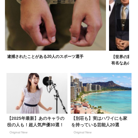
逮捕されたことがある20人のスポーツ選手
【世界の富豪ト
有名なあの人
【2025年最新】あのキャラの
【別荘も】実はハワイにも家
役の人も！超人気声優30選！
を持っている芸能人20選
Original New
Original New