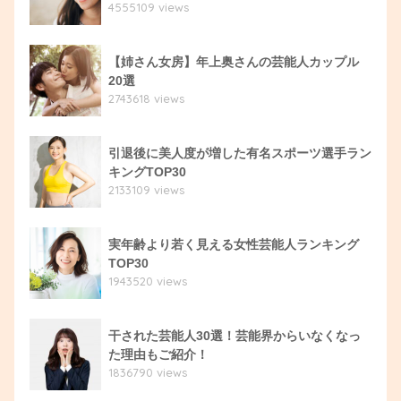
4555109 views
【姉さん女房】年上奥さんの芸能人カップル
20選
2743618 views
引退後に美人度が増した有名スポーツ選手ラン
キングTOP30
2133109 views
実年齢より若く見える女性芸能人ランキング
TOP30
1943520 views
干された芸能人30選！芸能界からいなくなっ
た理由もご紹介！
1836790 views