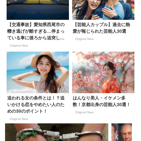
【交通事故】愛知県西尾市の
【芸能人カップル】過去に熱
轢き逃げが酷すぎる…停まっ
愛が報じられた芸能人30選
ている車に後ろから追突した
Original New
にも関わらず逃走中【ドラレ
Original New
コ動画あり】
追われる女の条件とは！？追
はんなり美人・イケメン多
いかける恋をやめたい人のた
数！京都出身の芸能人30選！
めの30のポイント！
Original New
Original New