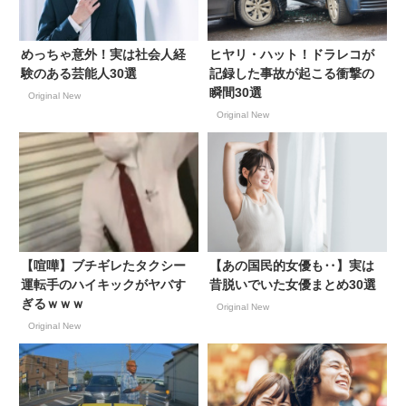
めっちゃ意外！実は社会人経
ヒヤリ・ハット！ドラレコが
験のある芸能人30選
記録した事故が起こる衝撃の
瞬間30選
Original New
Original New
【喧嘩】ブチギレたタクシー
【あの国民的女優も‥】実は
運転手のハイキックがヤバす
昔脱いでいた女優まとめ30選
ぎるｗｗｗ
Original New
Original New