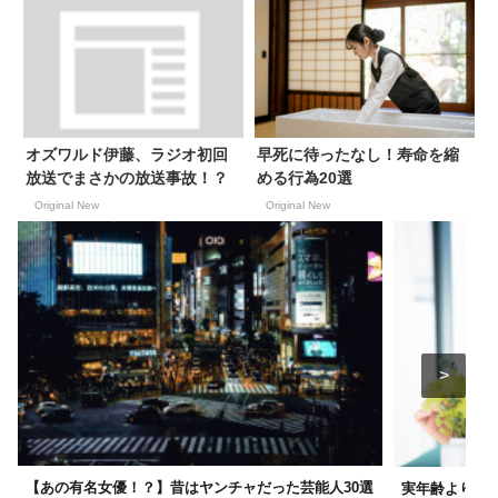
オズワルド伊藤、ラジオ初回
早死に待ったなし！寿命を縮
放送でまさかの放送事故！？
める行為20選
Original New
Original New
【あの有名女優！？】昔はヤンチャだった芸能人30選
実年齢より若く