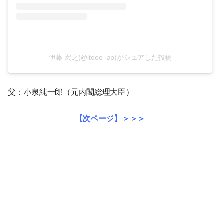
伊藤 宏之(@itooo_ap)がシェアした投稿
父：小泉純一郎（元内閣総理大臣）
【次ページ】＞＞＞