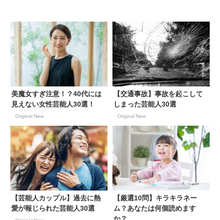
美魔女すぎ注意！？40代には
【交通事故】事故を起こして
見えない女性芸能人30選！
しまった芸能人30選
Original New
Original New
【芸能人カップル】過去に熱
【厳選10問】キラキラネー
愛が報じられた芸能人30選
ム？あなたは何個読めます
か？