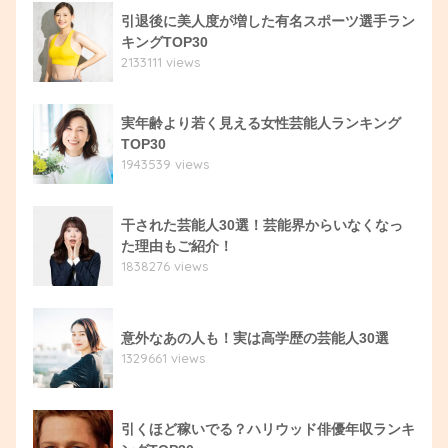
引退後に美人度が増した有名スポーツ選手ラン
キングTOP30
2133111 views
実年齢より若く見える女性芸能人ランキング
TOP30
1943539 views
干された芸能人30選！芸能界からいなくなっ
た理由もご紹介！
1838276 views
意外なあの人も！実は高学歴の芸能人30選
1329661 views
引くほど稼いでる？ハリウッド俳優年収ランキ