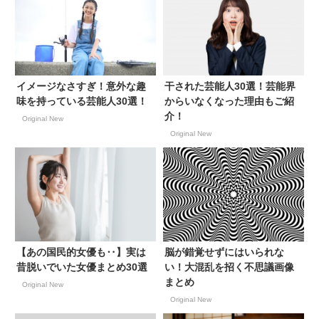
イメージなさすぎ！意外な趣
干された芸能人30選！芸能界
味を持っている芸能人30選！
からいなくなった理由もご紹
介！
Original New
Original New
【あの国民的女優も‥】実は
脳が錯覚せずにはいられな
昔脱いでいた女優まとめ30選
い！大混乱を招く不思議画像
まとめ
Original New
Original New