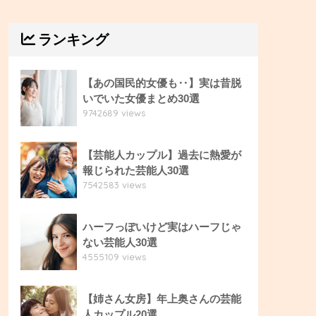
ランキング
【あの国民的女優も‥】実は昔脱
いでいた女優まとめ30選
9742689 views
【芸能人カップル】過去に熱愛が
報じられた芸能人30選
7542583 views
ハーフっぽいけど実はハーフじゃ
ない芸能人30選
4555109 views
【姉さん女房】年上奥さんの芸能
人カップル20選