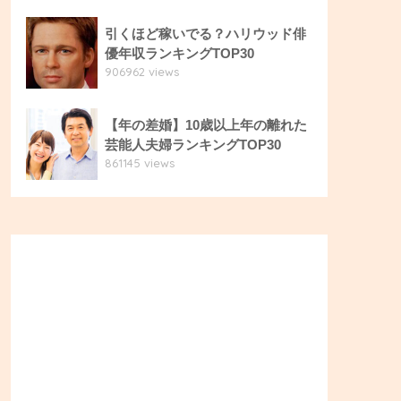
引くほど稼いでる？ハリウッド俳
優年収ランキングTOP30
906962 views
【年の差婚】10歳以上年の離れた
芸能人夫婦ランキングTOP30
861145 views