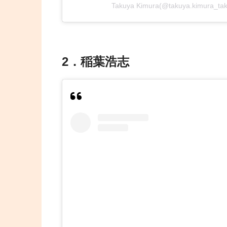
Takuya Kimura(@takuya.kimur
2．稲葉浩志