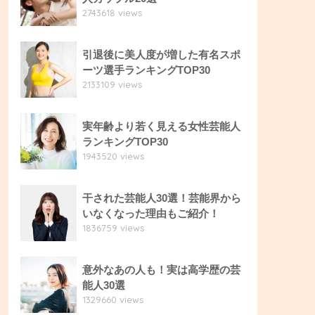
2743618 views
引退後に美人度が増した有名スポ
ーツ選手ランキングTOP30
2133109 views
実年齢より若く見える女性芸能人
ランキングTOP30
1943520 views
干された芸能人30選！芸能界から
いなくなった理由もご紹介！
1836759 views
意外なあの人も！実は高学歴の芸
能人30選
1329660 views