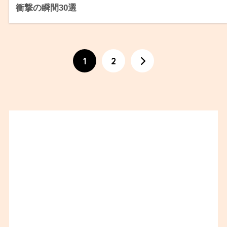
衝撃の瞬間30選
1
2