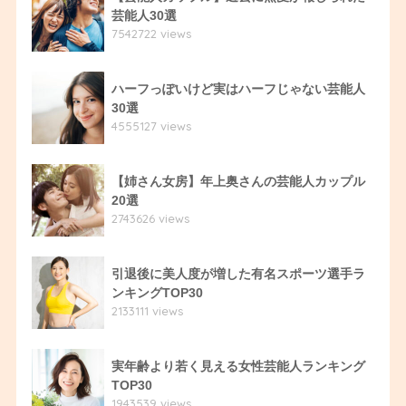
芸能人30選
7542722 views
ハーフっぽいけど実はハーフじゃない芸能人
30選
4555127 views
【姉さん女房】年上奥さんの芸能人カップル
20選
2743626 views
引退後に美人度が増した有名スポーツ選手ラ
ンキングTOP30
2133111 views
実年齢より若く見える女性芸能人ランキング
TOP30
1943539 views