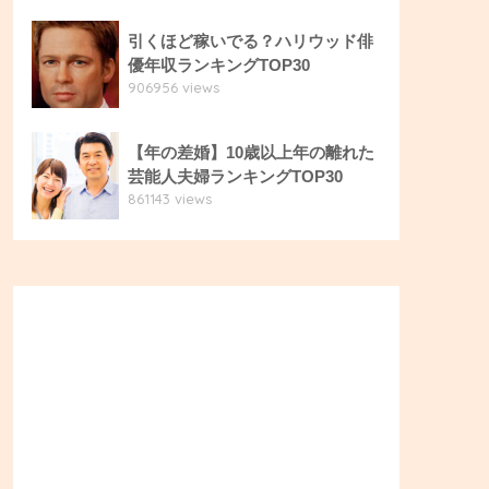
引くほど稼いでる？ハリウッド俳
優年収ランキングTOP30
906956 views
【年の差婚】10歳以上年の離れた
芸能人夫婦ランキングTOP30
861143 views