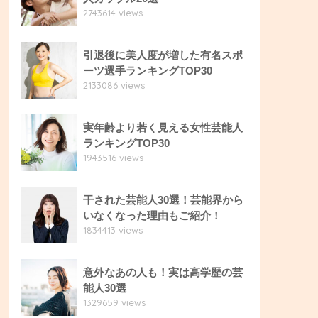
2743614 views
引退後に美人度が増した有名スポ
ーツ選手ランキングTOP30
2133086 views
実年齢より若く見える女性芸能人
ランキングTOP30
1943516 views
干された芸能人30選！芸能界から
いなくなった理由もご紹介！
1834413 views
意外なあの人も！実は高学歴の芸
能人30選
1329659 views