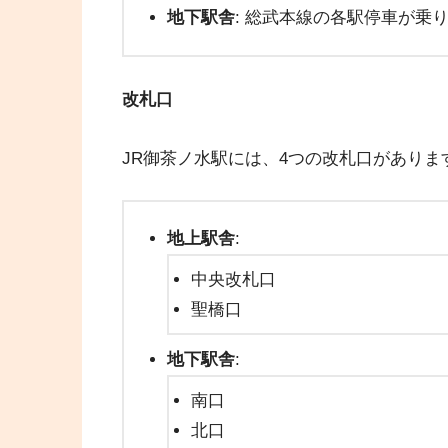
地下駅舎
: 総武本線の各駅停車が乗
改札口
JR御茶ノ水駅には、4つの改札口がありま
地上駅舎
:
中央改札口
聖橋口
地下駅舎
:
南口
北口