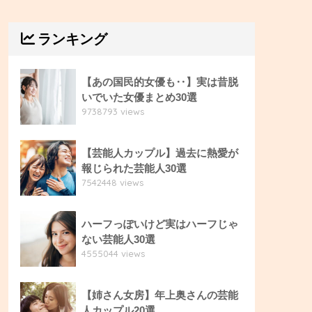
ランキング
【あの国民的女優も‥】実は昔脱
いでいた女優まとめ30選
9738793 views
【芸能人カップル】過去に熱愛が
報じられた芸能人30選
7542448 views
ハーフっぽいけど実はハーフじゃ
ない芸能人30選
4555044 views
【姉さん女房】年上奥さんの芸能
人カップル20選