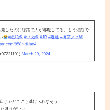
出発したのに線路で人が邪魔してる。もう遅刻で
い
#総武線
#中央線
#JR
#遅延
#御茶ノ水駅
itter.com/858hldUad4
r07221101)
March 29, 2024
辺じゃどこにも逃げられなそう
せたほうがいい