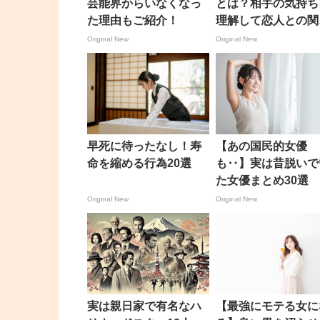
芸能界からいなくなっ
とは？相手の気持ち
た理由もご紹介！
理解して恋人との関
を長続きさせよう！
Original New
Original New
早死に待ったなし！寿
【あの国民的女優
命を縮める行為20選
も‥】実は昔脱いで
た女優まとめ30選
Original New
Original New
実は親日家で有名なハ
【最強にモテる女に