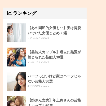
ランキング
【あの国民的女優も‥】実は昔脱
いでいた女優まとめ30選
9742689 views
【芸能人カップル】過去に熱愛が
報じられた芸能人30選
7542583 views
ハーフっぽいけど実はハーフじゃ
ない芸能人30選
4555109 views
【姉さん女房】年上奥さんの芸能
人カップル20選