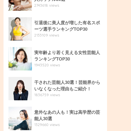
2743618 views
引退後に美人度が増した有名スポ
ーツ選手ランキングTOP30
2133109 views
実年齢より若く見える女性芸能人
ランキングTOP30
1943520 views
干された芸能人30選！芸能界から
いなくなった理由もご紹介！
1836759 views
意外なあの人も！実は高学歴の芸
能人30選
1329660 views