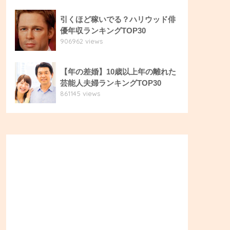
引くほど稼いでる？ハリウッド俳
優年収ランキングTOP30
906962 views
【年の差婚】10歳以上年の離れた
芸能人夫婦ランキングTOP30
861145 views