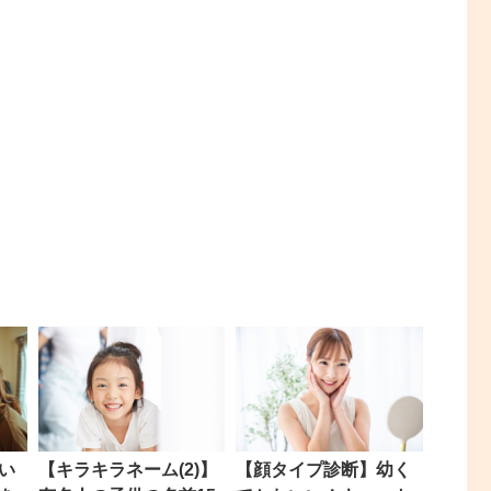
い
【キラキラネーム(2)】
【顔タイプ診断】幼く