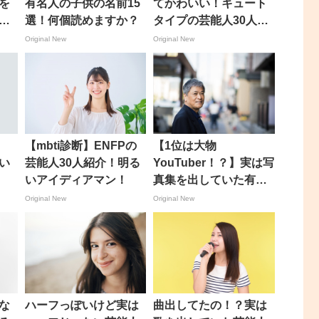
を
有名人の子供の名前15
てかわいい！キュート
係
選！何個読めますか？
タイプの芸能人30人を
紹介！
Original New
Original New
【mbti診断】ENFPの
【1位は大物
い
芸能人30人紹介！明る
YouTuber！？】実は写
いアイディアマン！
真集を出していた有名
人トップ30
Original New
Original New
な
ハーフっぽいけど実は
曲出してたの！？実は