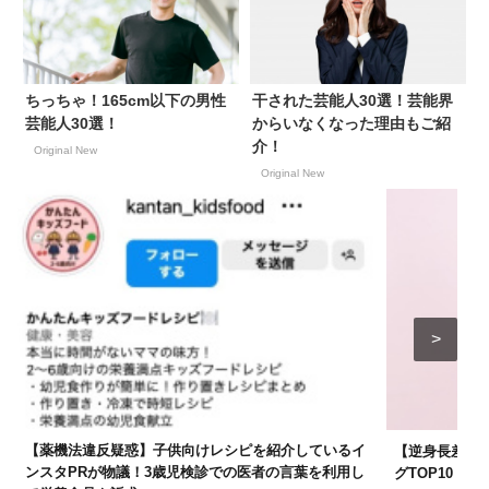
ちっちゃ！165cm以下の男性
干された芸能人30選！芸能界
芸能人30選！
からいなくなった理由もご紹
介！
Original New
Original New
【薬機法違反疑惑】子供向けレシピを紹介しているイ
【逆身長差】
ンスタPRが物議！3歳児検診での医者の言葉を利用し
グTOP10