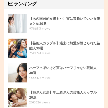
ランキング
【あの国民的女優も‥】実は昔脱いでいた女優
まとめ30選
9748513 views
【芸能人カップル】過去に熱愛が報じられた芸
能人30選
7542724 views
ハーフっぽいけど実はハーフじゃない芸能人
30選
4555127 views
【姉さん女房】年上奥さんの芸能人カップル
20選
2743626 views