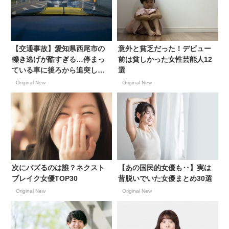
【交通事故】愛知県西尾市の
意外と貧乏だった！デビュー
轢き逃げが酷すぎる…停まっ
前は貧しかった女性芸能人12
ている車に後ろから追突した
選
にも関わらず逃走中【ドラレ
Original New
Original New
コ動画あり】
次にバズるのは誰？ネクスト
【あの国民的女優も‥】実は
ブレイク女優TOP30
昔脱いでいた女優まとめ30選
Original New
Original New