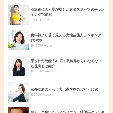
引退後に美人度が増した有名スポーツ選手ラン
キングTOP30
2133111 views
実年齢より若く見える女性芸能人ランキング
TOP30
1943539 views
干された芸能人30選！芸能界からいなくなっ
た理由もご紹介！
1838540 views
意外なあの人も！実は高学歴の芸能人30選
1329661 views
引くほど稼いでる？ハリウッド俳優年収ランキ