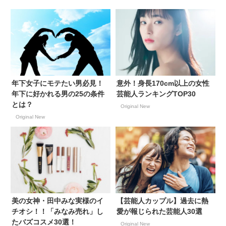
て栄養食品を訴求
年下女子にモテたい男必見！
意外！身長170cm以上の女性
年下に好かれる男の25の条件
芸能人ランキングTOP30
とは？
Original New
Original New
美の女神・田中みな実様のイ
【芸能人カップル】過去に熱
チオシ！！「みなみ売れ」し
愛が報じられた芸能人30選
たバズコスメ30選！
Original New