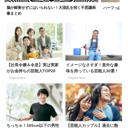
脳が錯覚せずにはいられない！大混乱を招く不思議画
ハーフっぽいけ
像まとめ
【社長令嬢＆令息】実は実家
イメージなさすぎ！意外な趣
がお金持ちの芸能人TOP20
味を持っている芸能人30選！
Original New
Original New
ちっちゃ！165cm以下の男性
【芸能人カップル】過去に熱