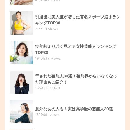
引退後に美人度が増した有名スポーツ選手ラン
キングTOP30
2133111 views
実年齢より若く見える女性芸能人ランキング
TOP30
1943539 views
干された芸能人30選！芸能界からいなくなっ
た理由もご紹介！
1838336 views
意外なあの人も！実は高学歴の芸能人30選
1329661 views