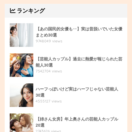
ランキング
【あの国民的女優も‥】実は昔脱いでいた女優
まとめ30選
9748049 views
【芸能人カップル】過去に熱愛が報じられた芸
能人30選
7542704 views
ハーフっぽいけど実はハーフじゃない芸能人
30選
4555127 views
【姉さん女房】年上奥さんの芸能人カップル
20選
2743626 views