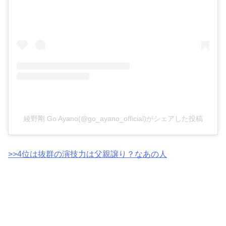
綾野剛 Go Ayano(@go_ayano_official)がシェアした投稿
>>4位は抜群の演技力は父親譲り？なあの人