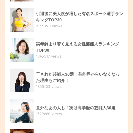
引退後に美人度が増した有名スポーツ選手ラン
キングTOP30
2133090 views
実年齢より若く見える女性芸能人ランキング
TOP30
1943517 views
干された芸能人30選！芸能界からいなくなっ
た理由もご紹介！
1835103 views
意外なあの人も！実は高学歴の芸能人30選
1329660 views