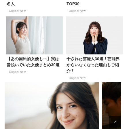
名人
TOP30
Original New
Original New
【あの国民的女優も‥】実は
干された芸能人30選！芸能界
昔脱いでいた女優まとめ30選
からいなくなった理由もご紹
介！
Original New
Original New