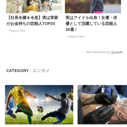
【社長令嬢＆令息】実は実家
実はアイドル出身！女優・俳
がお金持ちの芸能人TOP20
優として活躍している芸能人
30選！
Original New
Original New
Recommended by
CATEGORY :
エンタメ