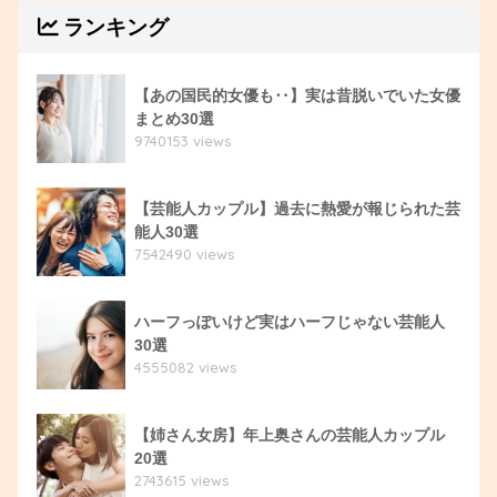
ランキング
【あの国民的女優も‥】実は昔脱いでいた女優
まとめ30選
9740153 views
【芸能人カップル】過去に熱愛が報じられた芸
能人30選
7542490 views
ハーフっぽいけど実はハーフじゃない芸能人
30選
4555082 views
【姉さん女房】年上奥さんの芸能人カップル
20選
2743615 views