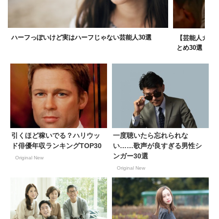
ハーフっぽいけど実はハーフじゃない芸能人30選
【芸能人カッ
とめ30選！
引くほど稼いでる？ハリウッ
一度聴いたら忘れられな
ド俳優年収ランキングTOP30
い……歌声が良すぎる男性シ
ンガー30選
Original New
Original New