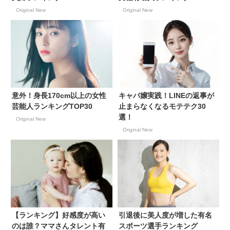
Original New
Original New
意外！身長170cm以上の女性
キャバ嬢実践！LINEの返事が
芸能人ランキングTOP30
止まらなくなるモテテク30
選！
Original New
Original New
【ランキング】好感度が高い
引退後に美人度が増した有名
のは誰？ママさんタレント有
スポーツ選手ランキング