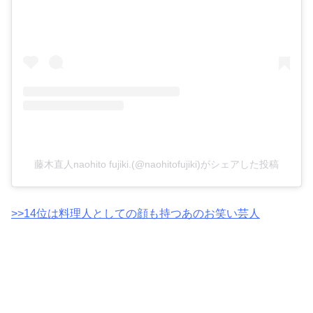
藤木直人naohito fujiki.(@naohitofujiki)がシェアした投稿
>>14位は料理人としての顔も持つあのお笑い芸人