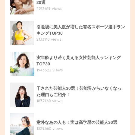
20選
2743619 views
引退後に美人度が増した有名スポーツ選手ラン
キングTOP30
2133110 views
実年齢より若く見える女性芸能人ランキング
TOP30
1943523 views
干された芸能人30選！芸能界からいなくなっ
た理由もご紹介！
1837460 views
意外なあの人も！実は高学歴の芸能人30選
1329660 views