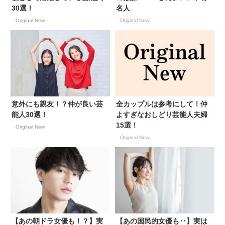
30選！
名人
Original New
Original New
意外にも親友！？仲が良い芸
全カップルは参考にして！仲
能人30選！
よすぎなおしどり芸能人夫婦
15選！
Original New
Original New
【あの朝ドラ女優も！？】実
【あの国民的女優も‥】実は