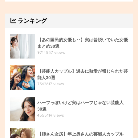
ランキング
【あの国民的女優も‥】実は昔脱いでいた女優
まとめ30選
9744557 views
【芸能人カップル】過去に熱愛が報じられた芸
能人30選
7542617 views
ハーフっぽいけど実はハーフじゃない芸能人
30選
4555114 views
【姉さん女房】年上奥さんの芸能人カップル