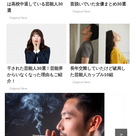
は高校中退している芸能人30
昔脱いでいた女優まとめ30選
選
Original New
Original New
干された芸能人30選！芸能界
長年交際していたけど破局し
からいなくなった理由もご紹
た芸能人カップル10組
介！
Original New
Original New