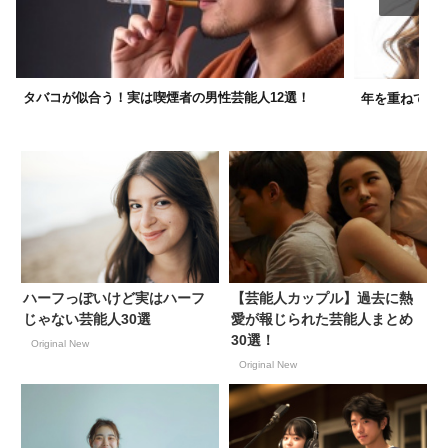
タバコが似合う！実は喫煙者の男性芸能人12選！
年を重ねても変
ハーフっぽいけど実はハーフ
【芸能人カップル】過去に熱
じゃない芸能人30選
愛が報じられた芸能人まとめ
30選！
Original New
Original New