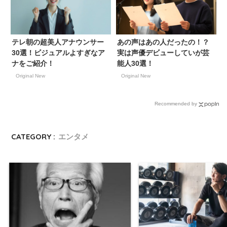
テレ朝の超美人アナウンサー
あの声はあの人だったの！？
30選！ビジュアルよすぎなア
実は声優デビューしていが芸
ナをご紹介！
能人30選！
Original New
Original New
Recommended by
CATEGORY :
エンタメ