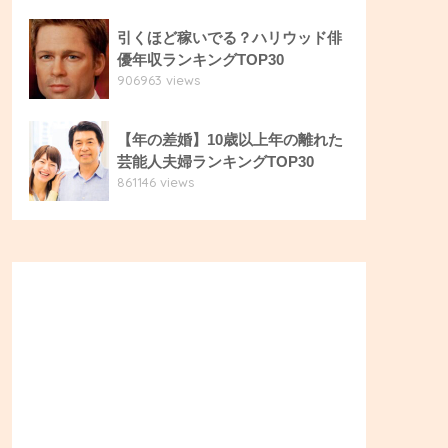
引くほど稼いでる？ハリウッド俳
優年収ランキングTOP30
906963 views
【年の差婚】10歳以上年の離れた
芸能人夫婦ランキングTOP30
861146 views