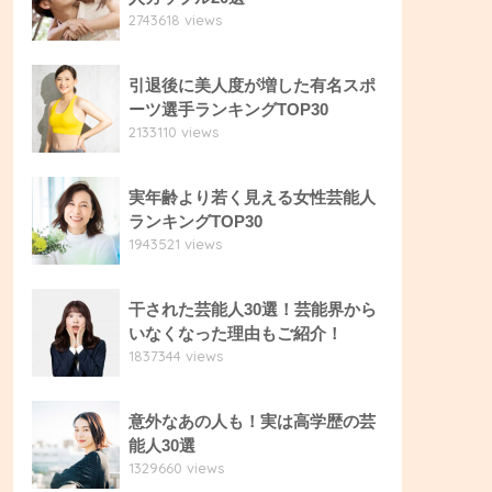
2743618 views
引退後に美人度が増した有名スポ
ーツ選手ランキングTOP30
2133110 views
実年齢より若く見える女性芸能人
ランキングTOP30
1943521 views
干された芸能人30選！芸能界から
いなくなった理由もご紹介！
1837344 views
意外なあの人も！実は高学歴の芸
能人30選
1329660 views