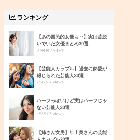
ランキング
【あの国民的女優も‥】実は昔脱
いでいた女優まとめ30選
9744189 views
【芸能人カップル】過去に熱愛が
報じられた芸能人30選
7542614 views
ハーフっぽいけど実はハーフじゃ
ない芸能人30選
4555113 views
【姉さん女房】年上奥さんの芸能
人カップル20選