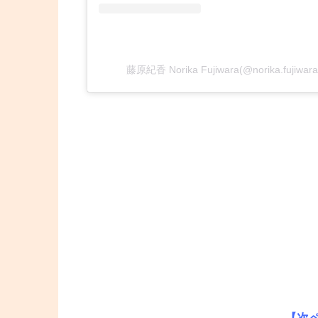
藤原紀香 Norika Fujiwara(@norika.fujiw