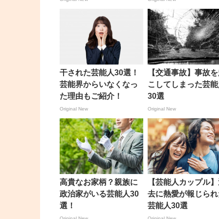
干された芸能人30選！
【交通事故】事故を
芸能界からいなくなっ
こしてしまった芸能
た理由もご紹介！
30選
Original New
Original New
高貴なお家柄？親族に
【芸能人カップル】
政治家がいる芸能人30
去に熱愛が報じられ
選！
芸能人30選
Original New
Original New