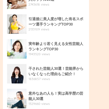
2743618 views
引退後に美人度が増した有名スポ
ーツ選手ランキングTOP30
2133109 views
実年齢より若く見える女性芸能人
ランキングTOP30
1943520 views
干された芸能人30選！芸能界から
いなくなった理由もご紹介！
1836857 views
意外なあの人も！実は高学歴の芸
能人30選
1329660 views