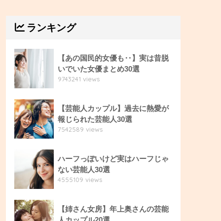
ランキング
【あの国民的女優も‥】実は昔脱
いでいた女優まとめ30選
9743241 views
【芸能人カップル】過去に熱愛が
報じられた芸能人30選
7542589 views
ハーフっぽいけど実はハーフじゃ
ない芸能人30選
4555109 views
【姉さん女房】年上奥さんの芸能
人カップル20選