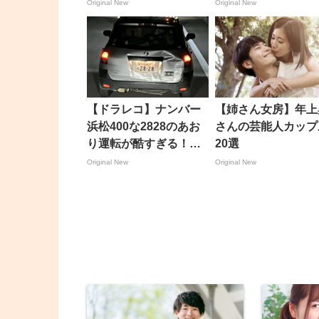
Original New
Original New
【ドラレコ】ナンバー
【姉さん女房】年上
浜松400な2828のあお
さんの芸能人カップ
り運転が酷すぎる！投
20選
稿主は警察に通報済み
Original New
Original New