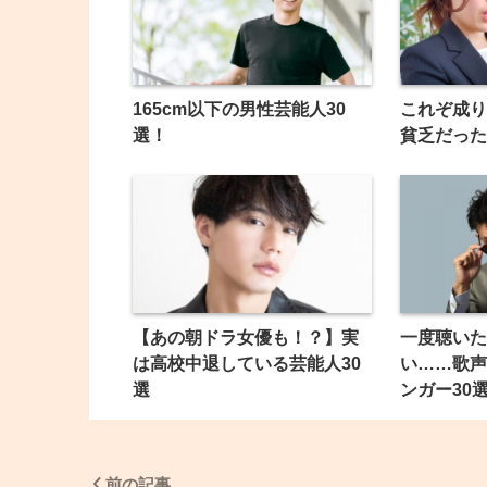
165cm以下の男性芸能人30
これぞ成り
選！
貧乏だった
【あの朝ドラ女優も！？】実
一度聴いた
は高校中退している芸能人30
い……歌声
選
ンガー30
前の記事