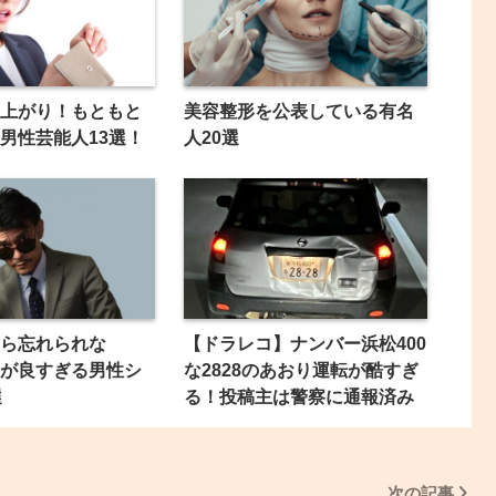
上がり！もともと
美容整形を公表している有名
男性芸能人13選！
人20選
ら忘れられな
【ドラレコ】ナンバー浜松400
が良すぎる男性シ
な2828のあおり運転が酷すぎ
選
る！投稿主は警察に通報済み
次の記事