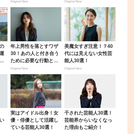
Original New
Original New
の
年上男性を落とすワザ
美魔女すぎ注意！？40
運
30！あの人と付き合う
代には見えない女性芸
蛇
ために必要な行動と
能人30選！
し
は？
Original New
Original New
のク
実はアイドル出身！女
干された芸能人30選！
い
優・俳優として活躍し
芸能界からいなくなっ
ている芸能人30選！
た理由もご紹介！