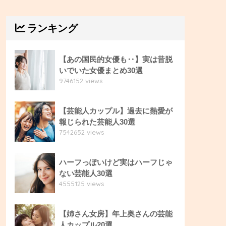
ランキング
【あの国民的女優も‥】実は昔脱
いでいた女優まとめ30選
9746152 views
【芸能人カップル】過去に熱愛が
報じられた芸能人30選
7542652 views
ハーフっぽいけど実はハーフじゃ
ない芸能人30選
4555125 views
【姉さん女房】年上奥さんの芸能
人カップル20選