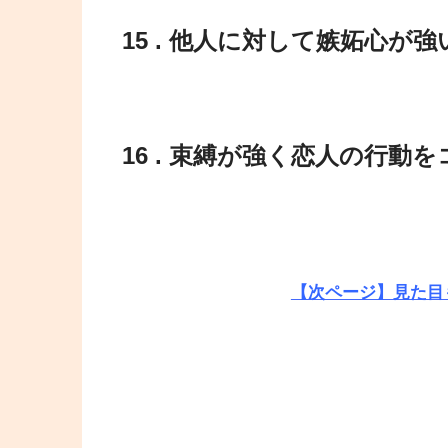
15 . 他人に対して嫉妬心が強
16 . 束縛が強く恋人の行
【次ページ】見た目