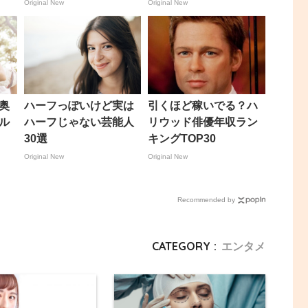
Original New
Original New
奥
ハーフっぽいけど実は
引くほど稼いでる？ハ
ル
ハーフじゃない芸能人
リウッド俳優年収ラン
30選
キングTOP30
Original New
Original New
Recommended by
CATEGORY :
エンタメ