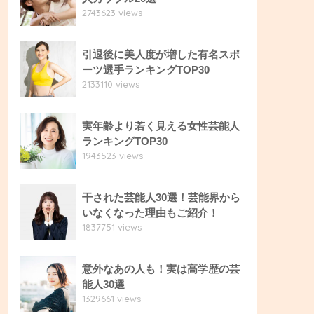
2743623 views
引退後に美人度が増した有名スポ
ーツ選手ランキングTOP30
2133110 views
実年齢より若く見える女性芸能人
ランキングTOP30
1943523 views
干された芸能人30選！芸能界から
いなくなった理由もご紹介！
1837751 views
意外なあの人も！実は高学歴の芸
能人30選
1329661 views