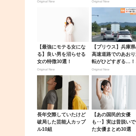
して！
Original New
Original New
【最強にモテる女にな
【プリウス】兵庫県
る】良い男を沼らせる
高速道路でのあおり
女の特徴30選！
転がひどすぎる…！
行運転に急ブレーキ
Original New
Original New
まくりで30秒以上
ラクションも
長年交際していたけど
【あの国民的女優
破局した芸能人カップ
も‥】実は昔脱いで
ル10組
た女優まとめ30選