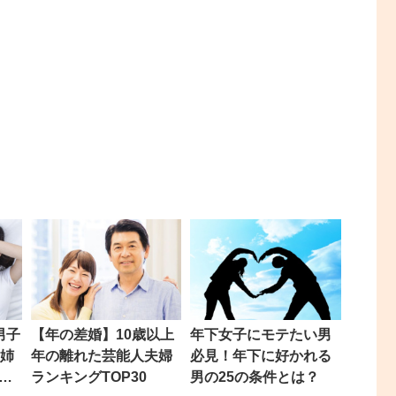
男子
【年の差婚】10歳以上
年下女子にモテたい男
お姉
年の離れた芸能人夫婦
必見！年下に好かれる
了
ランキングTOP30
男の25の条件とは？