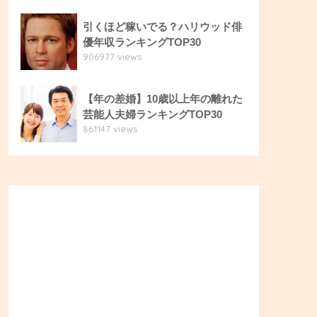
引くほど稼いでる？ハリウッド俳
優年収ランキングTOP30
906977 views
【年の差婚】10歳以上年の離れた
芸能人夫婦ランキングTOP30
861147 views