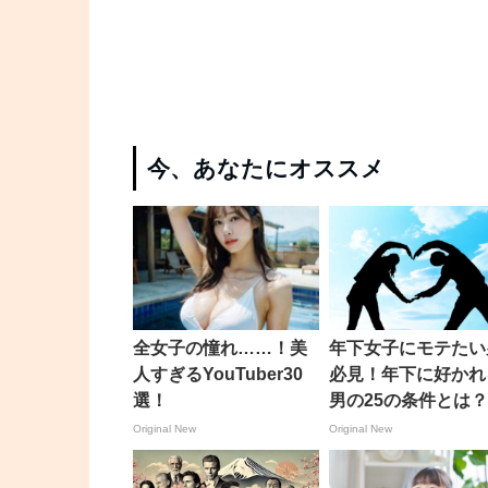
今、あなたにオススメ
全女子の憧れ……！美
年下女子にモテたい
人すぎるYouTuber30
必見！年下に好かれ
選！
男の25の条件とは
Original New
Original New