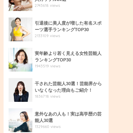
2743618 views
引退後に美人度が増した有名スポ
ーツ選手ランキングTOP30
2133109 views
実年齢より若く見える女性芸能人
ランキングTOP30
1943519 views
干された芸能人30選！芸能界から
いなくなった理由もご紹介！
1836718 views
意外なあの人も！実は高学歴の芸
能人30選
1329660 views