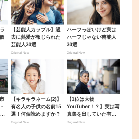
キラ
【芸能人カップル】過
ハーフっぽいけど実は
個
去に熱愛が報じられた
ハーフじゃない芸能人
芸能人30選
30選
Original New
Original New
市
【キラキラネーム(2)】
【1位は大物
・
有名人の子供の名前15
YouTuber！？】実は写
とみ
選！何個読めますか？
真集を出していた有名
さ
人トップ30
Original New
Original New
1時
現行