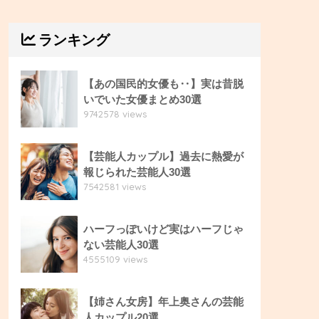
ランキング
【あの国民的女優も‥】実は昔脱
いでいた女優まとめ30選
9742578 views
【芸能人カップル】過去に熱愛が
報じられた芸能人30選
7542581 views
ハーフっぽいけど実はハーフじゃ
ない芸能人30選
4555109 views
【姉さん女房】年上奥さんの芸能
人カップル20選