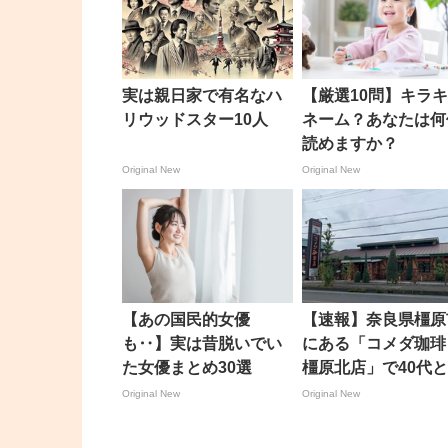
実は親日家で有名なハ
【厳選10問】キラ
リウッドスター10人
ネーム？あなたは何
読めますか？
Original New
Original New
【あの国民的女優
【速報】奈良県橿原
も‥】実は昔脱いでい
にある「コメダ珈琲
た女優まとめ30選
橿原北店」で40代
られる女性が首を刺
Original New
Original New
れ病院搬送 5日午後
20分すぎ、 男を