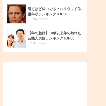
引くほど稼いでる？ハリウッド俳
優年収ランキングTOP30
906962 views
【年の差婚】10歳以上年の離れた
芸能人夫婦ランキングTOP30
861145 views