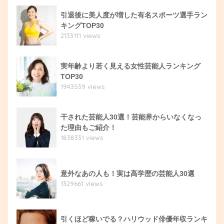
引退後に美人度が増した有名スポーツ選手ラン
キングTOP30
2133111 views
実年齢より若く見える女性芸能人ランキング
TOP30
1943539 views
干された芸能人30選！芸能界からいなくなっ
た理由もご紹介！
1838331 views
意外なあの人も！実は高学歴の芸能人30選
1329661 views
引くほど稼いでる？ハリウッド俳優年収ランキ