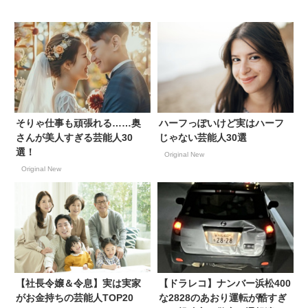
そりゃ仕事も頑張れる……奥
ハーフっぽいけど実はハーフ
さんが美人すぎる芸能人30
じゃない芸能人30選
選！
Original New
Original New
【社長令嬢＆令息】実は実家
【ドラレコ】ナンバー浜松400
がお金持ちの芸能人TOP20
な2828のあおり運転が酷すぎ