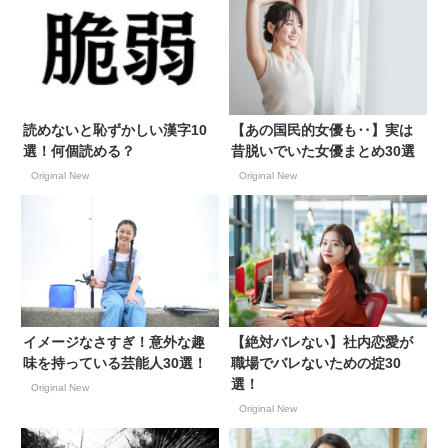
読めないと恥ずかしい漢字10
【あの国民的女優も‥】実は
選！何個読める？
昔脱いでいた女優まとめ30選
Original New
Original New
イメージなさすぎ！意外な趣
【絶対バレない】社内恋愛が
味を持っている芸能人30選！
職場でバレないための掟30
選！
Original New
Original New