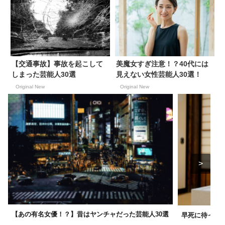
【交通事故】事故を起こして
美魔女すぎ注意！？40代には
しまった芸能人30選
見えない女性芸能人30選！
Original New
Original New
【あの有名女優！？】昔はヤンチャだった芸能人30選
早死に待ったな