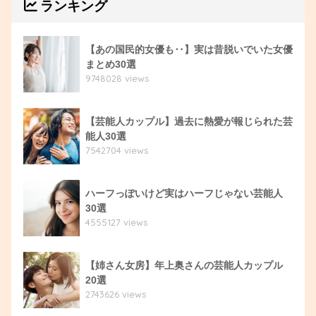
ランキング
【あの国民的女優も‥】実は昔脱いでいた女優
まとめ30選
9748028 views
【芸能人カップル】過去に熱愛が報じられた芸
能人30選
7542704 views
ハーフっぽいけど実はハーフじゃない芸能人
30選
4555127 views
【姉さん女房】年上奥さんの芸能人カップル
20選
2743626 views