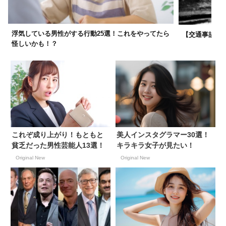
浮気している男性がする行動25選！これをやってたら
【交通事故】事
怪しいかも！？
これぞ成り上がり！もともと
美人インスタグラマー30選！
貧乏だった男性芸能人13選！
キラキラ女子が見たい！
Original New
Original New