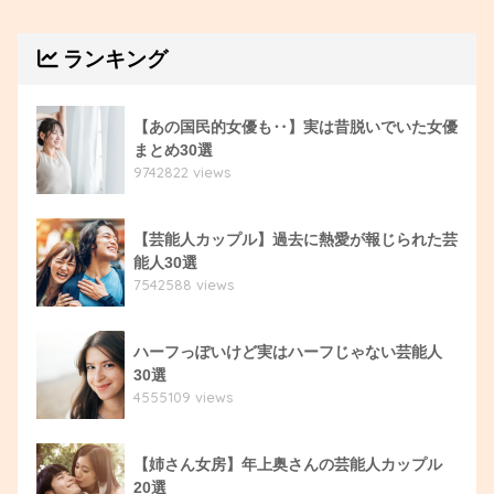
ランキング
【あの国民的女優も‥】実は昔脱いでいた女優
まとめ30選
9742822 views
【芸能人カップル】過去に熱愛が報じられた芸
能人30選
7542588 views
ハーフっぽいけど実はハーフじゃない芸能人
30選
4555109 views
【姉さん女房】年上奥さんの芸能人カップル
20選