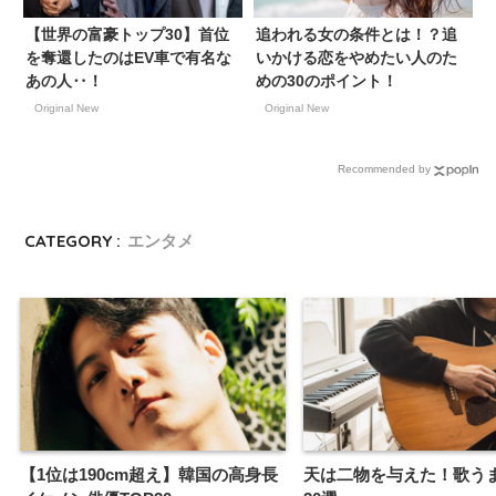
【世界の富豪トップ30】首位
追われる女の条件とは！？追
を奪還したのはEV車で有名な
いかける恋をやめたい人のた
あの人‥！
めの30のポイント！
Original New
Original New
Recommended by
CATEGORY :
エンタメ
【1位は190cm超え】韓国の高身長
天は二物を与えた！歌う