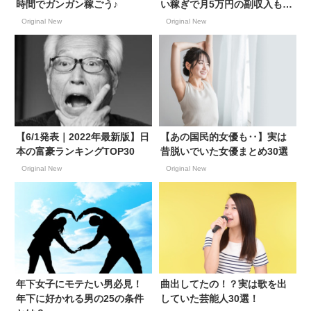
時間でガンガン稼ごう♪
い稼ぎで月5万円の副収入も目
指せる
Original New
Original New
【6/1発表｜2022年最新版】日
【あの国民的女優も‥】実は
本の富豪ランキングTOP30
昔脱いでいた女優まとめ30選
Original New
Original New
年下女子にモテたい男必見！
曲出してたの！？実は歌を出
年下に好かれる男の25の条件
していた芸能人30選！