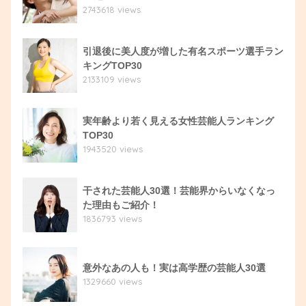
2743618 views
引退後に美人度が増した有名スポーツ選手ラン
キングTOP30
2133109 views
実年齢より若く見える女性芸能人ランキング
TOP30
1943520 views
干された芸能人30選！芸能界からいなくなっ
た理由もご紹介！
1836793 views
意外なあの人も！実は高学歴の芸能人30選
1329660 views