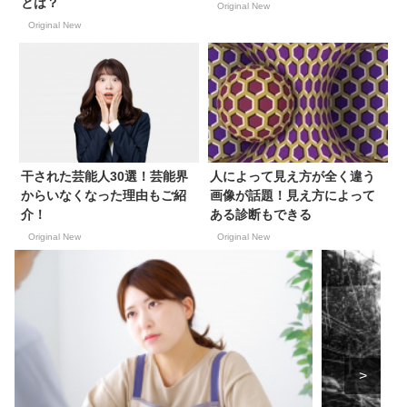
とは？
Original New
Original New
干された芸能人30選！芸能界
人によって見え方が全く違う
からいなくなった理由もご紹
画像が話題！見え方によって
介！
ある診断もできる
Original New
Original New