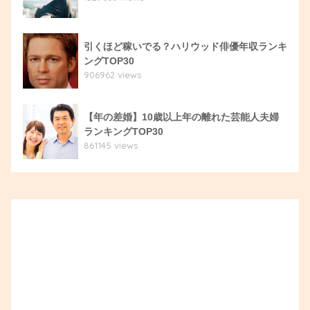
引くほど稼いでる？ハリウッド俳優年収ランキ
ングTOP30
906962 views
【年の差婚】10歳以上年の離れた芸能人夫婦
ランキングTOP30
861145 views