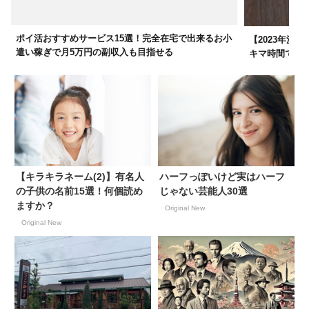
ポイ活おすすめサービス15選！完全在宅で出来るお小
【2023年決
遣い稼ぎで月5万円の副収入も目指せる
キマ時間でガ
【キラキラネーム(2)】有名人
ハーフっぽいけど実はハーフ
の子供の名前15選！何個読め
じゃない芸能人30選
ますか？
Original New
Original New