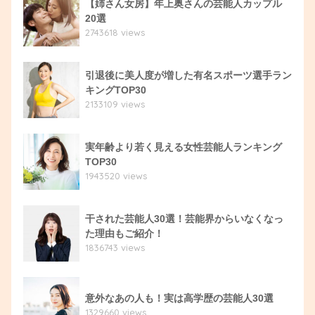
【姉さん女房】年上奥さんの芸能人カップル
20選
2743618 views
引退後に美人度が増した有名スポーツ選手ラン
キングTOP30
2133109 views
実年齢より若く見える女性芸能人ランキング
TOP30
1943520 views
干された芸能人30選！芸能界からいなくなっ
た理由もご紹介！
1836743 views
意外なあの人も！実は高学歴の芸能人30選
1329660 views