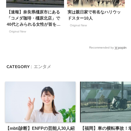
【速報】奈良県橿原市にある
実は親日家で有名なハリウッ
「コメダ珈琲・橿原北店」で
ドスター10人
40代とみられる女性が首を刺
Original New
され病院搬送 5日午後1時20分
Original New
すぎ、 男を現行犯逮捕 奈
良・橿原市
Recommended by
CATEGORY :
エンタメ
【mbti診断】ENFPの芸能人30人紹
【福岡】車の横転事故！