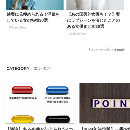
確実に見極められる！浮気を
【あの国民的女優も！？】実
している女の特徴30選
はラブシーンを演じたことの
ある女優まとめ30選
Original New
Original New
Recommended by
CATEGORY :
エンタメ
【議論】ある条件が与えられた4つ
【2024年決定版】一番お