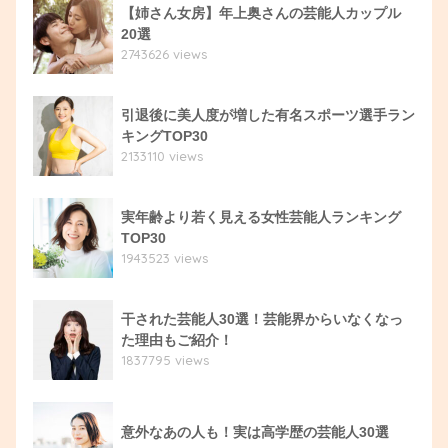
【姉さん女房】年上奥さんの芸能人カップル
20選
2743626 views
引退後に美人度が増した有名スポーツ選手ラン
キングTOP30
2133110 views
実年齢より若く見える女性芸能人ランキング
TOP30
1943523 views
干された芸能人30選！芸能界からいなくなっ
た理由もご紹介！
1837795 views
意外なあの人も！実は高学歴の芸能人30選