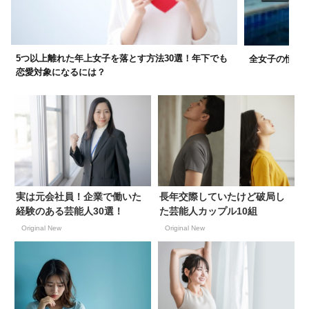
5つ以上離れた年上女子を落とす方法30選！年下でも
全女子の憧れ……
恋愛対象になるには？
実は元会社員！企業で働いた
長年交際していたけど破局し
経験のある芸能人30選！
た芸能人カップル10組
Original New
Original New