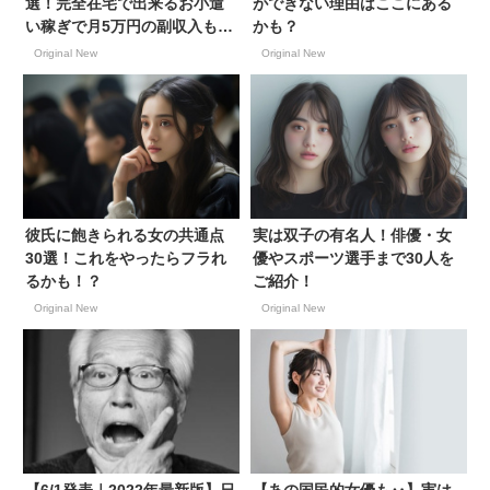
選！完全在宅で出来るお小遣
ができない理由はここにある
い稼ぎで月5万円の副収入も目
かも？
指せる
Original New
Original New
彼氏に飽きられる女の共通点
実は双子の有名人！俳優・女
30選！これをやったらフラれ
優やスポーツ選手まで30人を
るかも！？
ご紹介！
Original New
Original New