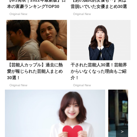
【6/1発表｜2022年最新版】日
【あの国民的女優も‥】実は
本の富豪ランキングTOP30
昔脱いでいた女優まとめ30選
Original New
Original New
【芸能人カップル】過去に熱
干された芸能人30選！芸能界
愛が報じられた芸能人まとめ
からいなくなった理由もご紹
30選！
介！
Original New
Original New