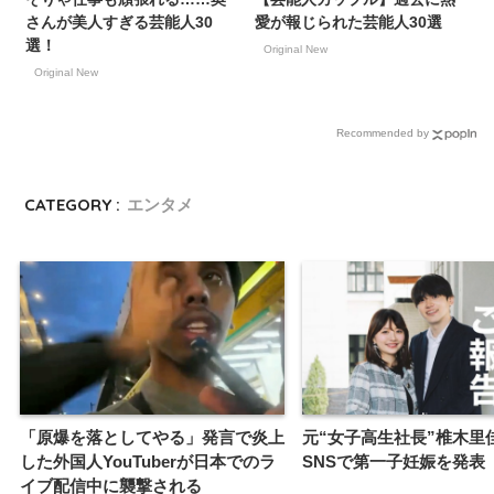
さんが美人すぎる芸能人30
愛が報じられた芸能人30選
選！
Original New
Original New
Recommended by
CATEGORY :
エンタメ
「原爆を落としてやる」発言で炎上
元“女子高生社長”椎木里
した外国人YouTuberが日本でのラ
SNSで第一子妊娠を発表
イブ配信中に襲撃される