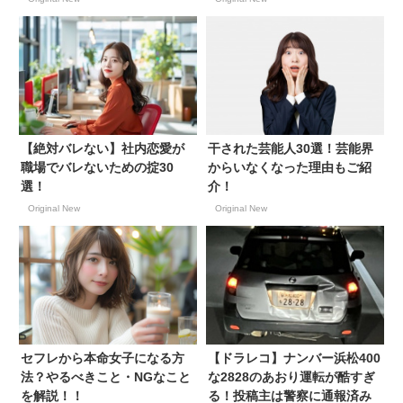
【絶対バレない】社内恋愛が
干された芸能人30選！芸能界
職場でバレないための掟30
からいなくなった理由もご紹
選！
介！
Original New
Original New
セフレから本命女子になる方
【ドラレコ】ナンバー浜松400
法？やるべきこと・NGなこと
な2828のあおり運転が酷すぎ
を解説！！
る！投稿主は警察に通報済み