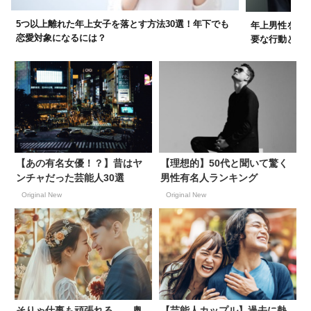
5つ以上離れた年上女子を落とす方法30選！年下でも
年上男性を落
恋愛対象になるには？
要な行動とは
【あの有名女優！？】昔はヤ
【理想的】50代と聞いて驚く
ンチャだった芸能人30選
男性有名人ランキング
Original New
Original New
そりゃ仕事も頑張れる……奥
【芸能人カップル】過去に熱