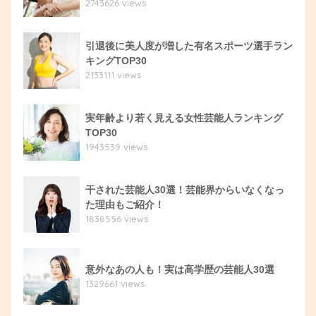
2743626 views
引退後に美人度が増した有名スポーツ選手ラン
キングTOP30
2133111 views
実年齢より若く見える女性芸能人ランキング
TOP30
1943539 views
干された芸能人30選！芸能界からいなくなっ
た理由もご紹介！
1838556 views
意外なあの人も！実は高学歴の芸能人30選
1329661 views